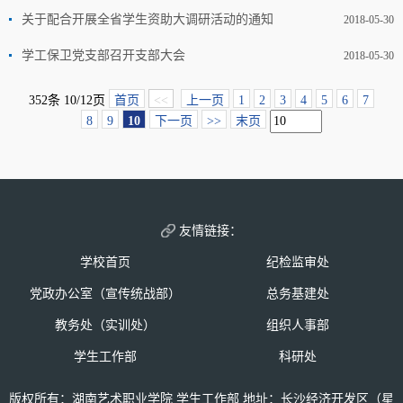
关于配合开展全省学生资助大调研活动的通知
2018-05-30
学工保卫党支部召开支部大会
2018-05-30
352条 10/12页
首页
<<
上一页
1
2
3
4
5
6
7
8
9
10
下一页
>>
末页
友情链接：
学校首页
纪检监审处
党政办公室（宣传统战部）
总务基建处
教务处（实训处）
组织人事部
学生工作部
科研处
版权所有：湖南艺术职业学院 学生工作部 地址：长沙经济开发区（星